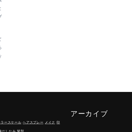
限
と
ブ
て
ろ
を
アーカイブ
カラースケール
ヘアスプレー
メイク
印
身だしなみ
髪型