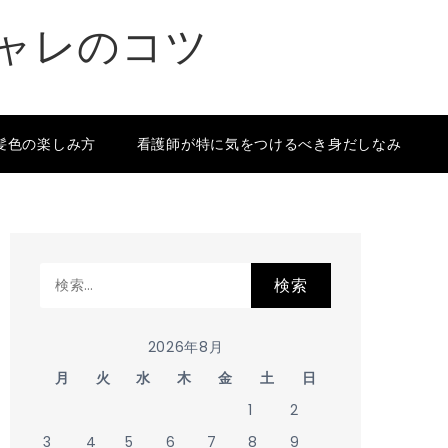
シャレのコツ
髪色の楽しみ方
看護師が特に気をつけるべき身だしなみ
検
索:
2026年8月
月
火
水
木
金
土
日
1
2
3
4
5
6
7
8
9