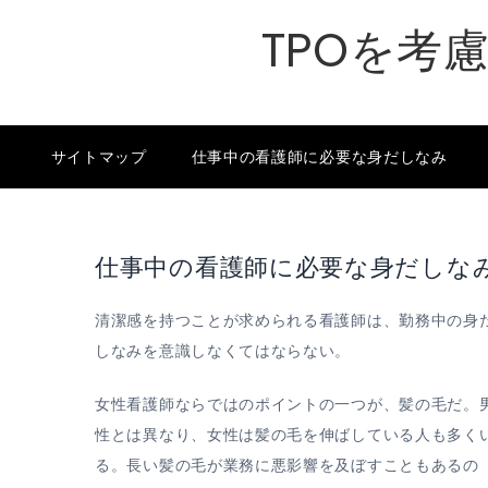
Skip
TPOを考
to
content
サイトマップ
仕事中の看護師に必要な身だしなみ
仕事中の看護師に必要な身だしな
清潔感を持つことが求められる看護師は、勤務中の身
しなみを意識しなくてはならない。
女性看護師ならではのポイントの一つが、髪の毛だ。
性とは異なり、女性は髪の毛を伸ばしている人も多く
る。長い髪の毛が業務に悪影響を及ぼすこともあるの