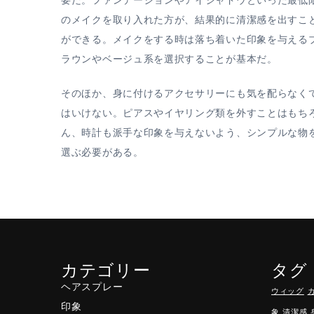
要だ。ファンデーションやアイシャドウといった最低
のメイクを取り入れた方が、結果的に清潔感を出すこ
ができる。メイクをする時は落ち着いた印象を与える
ラウンやベージュ系を選択することが基本だ。
そのほか、身に付けるアクセサリーにも気を配らなく
はいけない。ピアスやイヤリング類を外すことはもち
ん、時計も派手な印象を与えないよう、シンプルな物
選ぶ必要がある。
カテゴリー
タグ
ヘアスプレー
ウィッグ
印象
象
清潔感