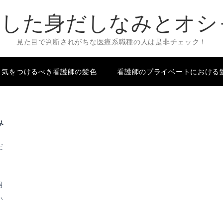
慮した身だしなみとオ
見た目で判断されがちな医療系職種の人は是非チェック！
気をつけるべき看護師の髪色
看護師のプライベートにおける
み
だ
男
い