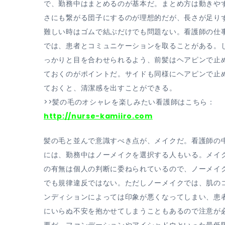
で、勤務中はまとめるのが基本だ。まとめ方は動きや
さにも繋がる団子にするのが理想的だが、長さが足り
難しい時はゴムで結ぶだけでも問題ない。看護師の仕
では、患者とコミュニケーションを取ることがある。
っかりと目を合わせられるよう、前髪はヘアピンで止
ておくのがポイントだ。サイドも同様にヘアピンで止
ておくと、清潔感を出すことができる。
>>髪の毛のオシャレを楽しみたい看護師はこちら：
http://nurse-kamiiro.com
髪の毛と並んで意識すべき点が、メイクだ。看護師の
には、勤務中はノーメイクを選択する人もいる。メイ
の有無は個人の判断に委ねられているので、ノーメイ
でも規律違反ではない。ただしノーメイクでは、肌の
ンディションによっては印象が悪くなってしまい、患
にいらぬ不安を抱かせてしまうこともあるので注意が